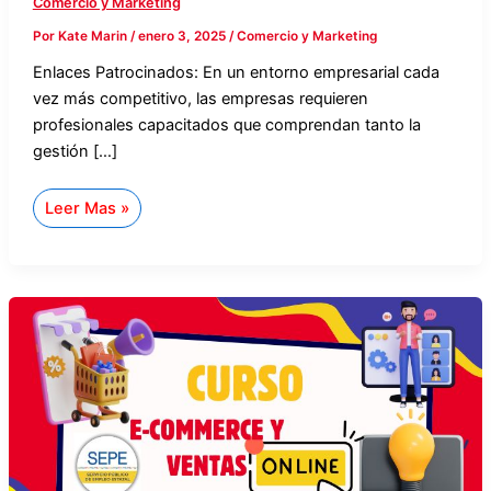
Comercio y Marketing
Por
Kate Marin
/
enero 3, 2025
/
Comercio y Marketing
Enlaces Patrocinados: En un entorno empresarial cada
vez más competitivo, las empresas requieren
profesionales capacitados que comprendan tanto la
gestión […]
Leer Mas »
Curso
de
E-
commerce
y
Ventas
Online
en
el
SEPE