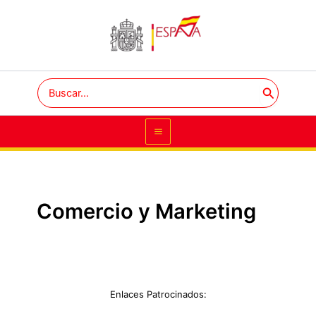
Ir
Main
al
Menu
contenido
Search
for:
Comercio y Marketing
Enlaces Patrocinados: