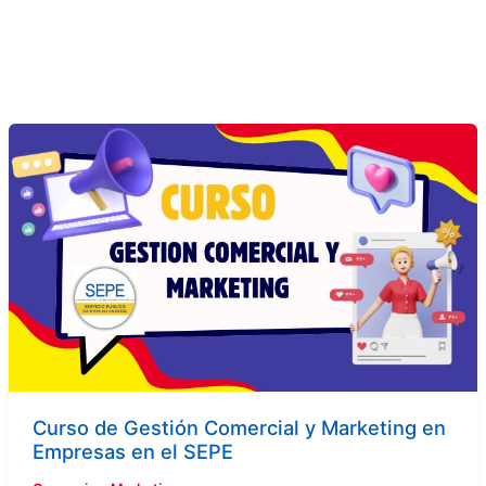
Curso
de
Gestión
Comercial
y
Marketing
en
Empresas
en
el
SEPE
Curso de Gestión Comercial y Marketing en
Empresas en el SEPE