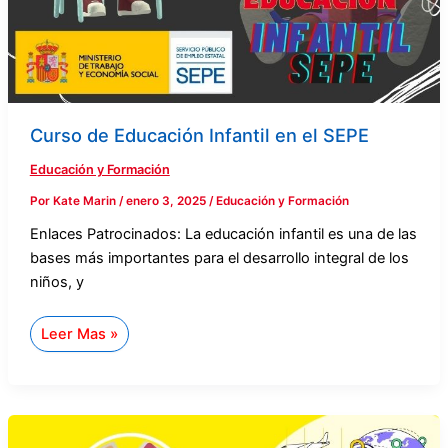
Curso de Educación Infantil en el SEPE
Educación y Formación
Por
Kate Marin
/
enero 3, 2025
/
Educación y Formación
Enlaces Patrocinados: La educación infantil es una de las
bases más importantes para el desarrollo integral de los
niños, y
Leer Mas »
Curso
Turismo