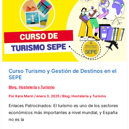
y
Gestión
de
Destinos
en
el
SEPE
Curso Turismo y Gestión de Destinos en el
SEPE
,
Blog
Hostelería y Turismo
Por
Kate Marin
/
enero 3, 2025
/
Blog
,
Hostelería y Turismo
Enlaces Patrocinados: El turismo es uno de los sectores
económicos más importantes a nivel mundial, y España
no es la