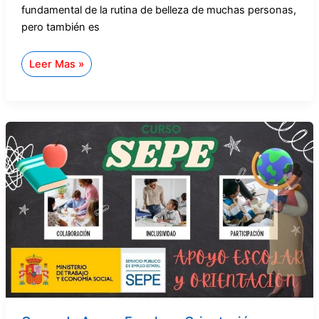
fundamental de la rutina de belleza de muchas personas,
pero también es
Leer Mas »
Curso
de
Apoyo
Escolar
y
Orientación
Educativa
en
el
SEPE