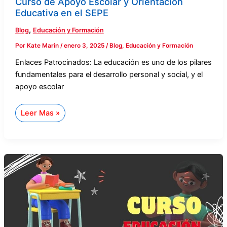
Curso de Apoyo Escolar y Orientación
Educativa en el SEPE
,
Blog
Educación y Formación
Por
Kate Marin
/
enero 3, 2025
/
Blog
,
Educación y Formación
Enlaces Patrocinados: La educación es uno de los pilares
fundamentales para el desarrollo personal y social, y el
apoyo escolar
Leer Mas »
Curso
de
Educación
Infantil
en
el
SEPE