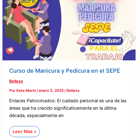
Pedicura
en
el
SEPE
Curso de Manicura y Pedicura en el SEPE
Belleza
Por
Kate Marin
/
enero 3, 2025
/
Belleza
Enlaces Patrocinados: El cuidado personal es una de las
áreas que ha crecido significativamente en la última
década, especialmente en
Leer Mas »