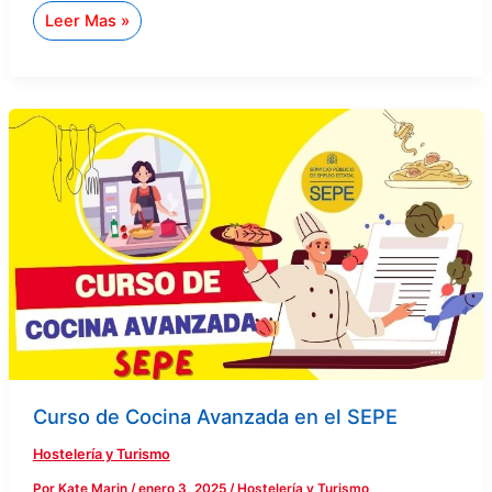
Leer Mas »
Curso
de
Cocina
Avanzada
en
el
SEPE
Curso de Cocina Avanzada en el SEPE
Hostelería y Turismo
Por
Kate Marin
/
enero 3, 2025
/
Hostelería y Turismo