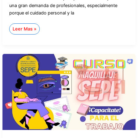
una gran demanda de profesionales, especialmente
porque el cuidado personal y la
Leer Mas »
Curso
de
Maquillaje
Profesional
en
el
SEPE