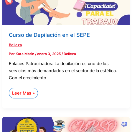
Curso de Depilación en el SEPE
Belleza
Por
Kate Marin
/
enero 3, 2025
/
Belleza
Enlaces Patrocinados: La depilación es uno de los
servicios más demandados en el sector de la estética.
Con el crecimiento
Leer Mas »
Curso
de
Manicura
y