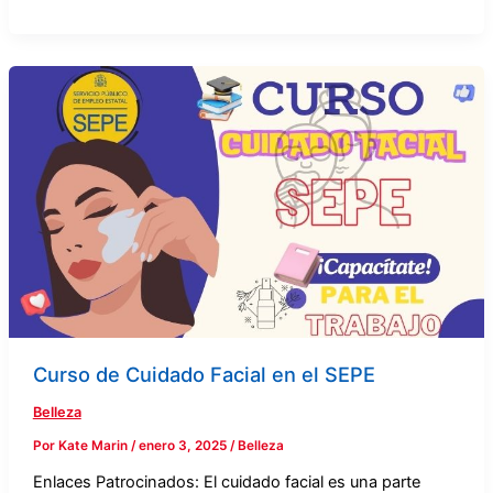
Curso
de
Cuidado
Facial
en
el
SEPE
Curso de Cuidado Facial en el SEPE
Belleza
Por
Kate Marin
/
enero 3, 2025
/
Belleza
Enlaces Patrocinados: El cuidado facial es una parte