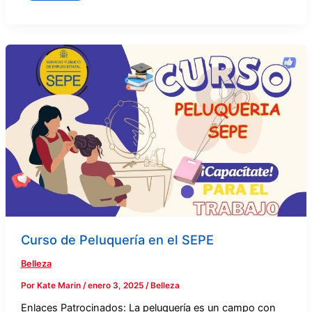
Curso
de
Peluquería
en
el
SEPE
Curso de Peluquería en el SEPE
Belleza
Por
Kate Marin
/
enero 3, 2025
/
Belleza
Enlaces Patrocinados: La peluquería es un campo con