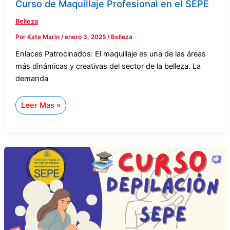
Curso de Maquillaje Profesional en el SEPE
Belleza
Por
Kate Marin
/
enero 3, 2025
/
Belleza
Enlaces Patrocinados: El maquillaje es una de las áreas
más dinámicas y creativas del sector de la belleza. La
demanda
Leer Mas »
Curso
de
Depilación
en
el
SEPE